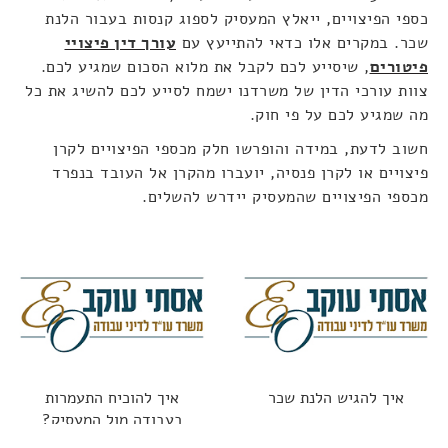
כספי הפיצויים, ייאלץ המעסיק לספוג קנסות בעבור הלנת
שכר. במקרים אלו כדאי להתייעץ עם
עורך דין פיצויי
פיטורים
, שיסייע לכם לקבל את מלוא הסכום שמגיע לכם.
צוות עורכי הדין של משרדנו ישמח לסייע לכם להשיג את כל
מה שמגיע לכם על פי חוק.
חשוב לדעת, במידה והופרשו חלק מכספי הפיצויים לקרן
פיצויים או לקרן פנסיה, יועברו מהקרן אל העובד בנפרד
מכספי הפיצויים שהמעסיק יידרש להשלים.
איך להגיש הלנת שכר
איך להוכיח התעמרות
בעבודה מול המעסיק?