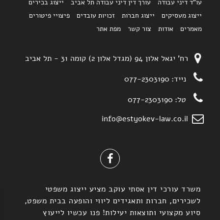
עו"ד דיני עבודה
עורך דין דיני עבודה תל אביב
ייצוג בכירים
ייצוג מעסיקים
ייצוג חברות
זכויות עובדים
פיצויי פיטורים
מאמרים
אודות
צור קשר
מפת אתר
רח' יגאל אלון 94 (מגדל אלון 2) קומה 31 - תל אביב
נייד:
077-2303190
טל:
077-2303190
info@estyokev-law.co.il
משרד עורכי דין אסתי עוקב מציע ייצוג משפטי
לשכירים, חברות ותאגידים ליווי והופעה בבית משפט,
סיוע מקצועי ותוצאות יעילות! פנו עכשיו לייעוץ