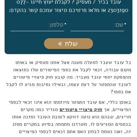
עובד בכיר / מעסיק ? לקבלת יעוץ חייגו 077-
2303190 או מלאו פרטיכם וניצור עמכם קשר בהקדם:
שלח
כל עובד שעבד למעלה משנה אצל אותו מעסיק או באותו
מקום עבודה, זכאי לקבל את כספי הפיטורים שלו כתוצאה
מהפסקת יחסי עובד מעביד. מה קובע חוק פיצויי פיטורים
לעובד שהתפטר על דעת עצמו, ובאילו נסיבות מגיע לו לקבל
את כספו?
באופן כללי, אם עובד התפטר מיוזמתו הוא אינו זכאי לכספי
הפיצויים, אך
חוק פיצויי פיטורים
מגדיר כמה מקרים
חריגים, שבהם הוא נוטה דווקא לטובת העובד ומזכה אותו
בכספים המגיעים לו. משרדנו מתמחה בסיוע במקרים מסוג
זה, ואנו נשמח לבחון האם אתם זכאים לכספי הפיצויים