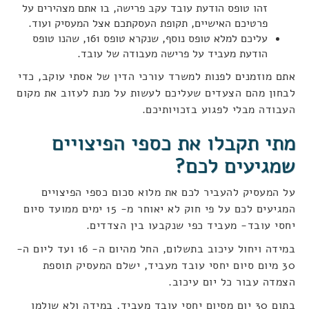
זהו טופס הודעת עובד עקב פרישה, בו אתם מצהירים על
פרטיכם האישיים, תקופת העסקתכם אצל המעסיק ועוד.
עליכם למלא טופס נוסף, שנקרא טופס 161, שהנו טופס
הודעת מעביד על פרישה מעבודה של עובד.
אתם מוזמנים לפנות למשרד עורכי הדין של אסתי עוקב, כדי
לבחון מהם הצעדים שעליכם לעשות על מנת לעזוב את מקום
העבודה מבלי לפגוע בזכויותיכם.
מתי תקבלו את כספי הפיצויים
שמגיעים לכם?
על המעסיק להעביר לכם את מלוא סכום כספי הפיצויים
המגיעים לכם על פי חוק לא יאוחר מ- 15 ימים ממועד סיום
יחסי עובד- מעביד כפי שנקבעו בין הצדדים.
במידה ויחול עיכוב בתשלום, החל מהיום ה- 16 ועד ליום ה-
30 מיום סיום יחסי עובד מעביד, ישלם המעסיק תוספת
הצמדה עבור כל יום עיכוב.
בתום 30 יום מסיום יחסי עובד מעביד, במידה ולא שולמו