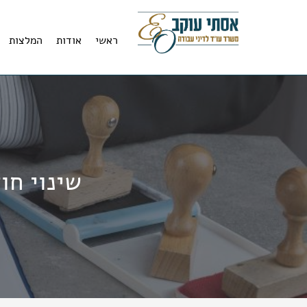
11
12
13
ראשי
אודות
המלצות
שינוי חו