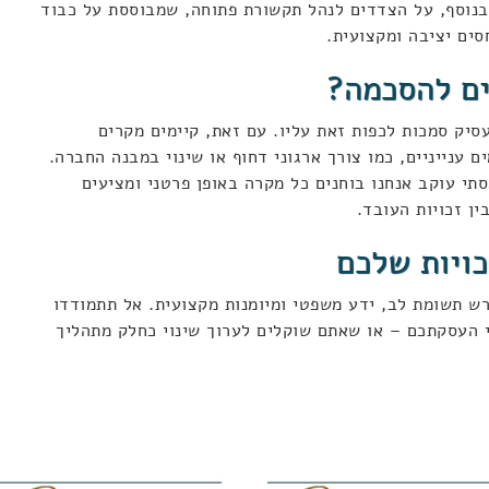
בנוסף, על הצדדים לנהל תקשורת פתוחה, שמבוססת על כבוד
ים יציבה ומקצועית.
ים להסכמה?
סיק סמכות לכפות זאת עליו. עם זאת, קיימים מקרים
ענייניים, כמו צורך ארגוני דחוף או שינוי במבנה החברה.
תי עוקב אנחנו בוחנים כל מקרה באופן פרטני ומציעים
ין זכויות העובד.
כויות שלכם
רש תשומת לב, ידע משפטי ומיומנות מקצועית. אל תתמודדו
י העסקתכם – או שאתם שוקלים לערוך שינוי כחלק מתהליך