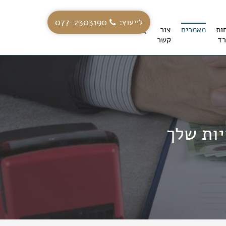
077-2303190
לייעוץ:
ות
מאמרים
צור
ד
קשר
יות שלך