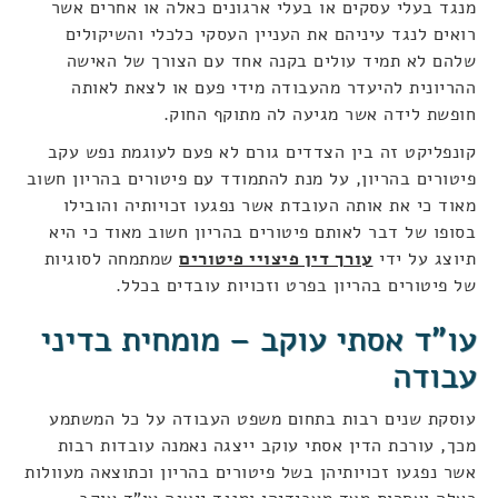
מנגד בעלי עסקים או בעלי ארגונים כאלה או אחרים אשר
רואים לנגד עיניהם את העניין העסקי כלכלי והשיקולים
שלהם לא תמיד עולים בקנה אחד עם הצורך של האישה
ההריונית להיעדר מהעבודה מידי פעם או לצאת לאותה
חופשת לידה אשר מגיעה לה מתוקף החוק.
קונפליקט זה בין הצדדים גורם לא פעם לעוגמת נפש עקב
פיטורים בהריון, על מנת להתמודד עם פיטורים בהריון חשוב
מאוד כי את אותה העובדת אשר נפגעו זכויותיה והובילו
בסופו של דבר לאותם פיטורים בהריון חשוב מאוד כי היא
תיוצג על ידי
עורך דין פיצויי פיטורים
שמתמחה לסוגיות
של פיטורים בהריון בפרט וזכויות עובדים בכלל.
עו"ד אסתי עוקב – מומחית בדיני
עבודה
עוסקת שנים רבות בתחום משפט העבודה על כל המשתמע
מכך, עורכת הדין אסתי עוקב ייצגה נאמנה עובדות רבות
אשר נפגעו זכויותיהן בשל פיטורים בהריון וכתוצאה מעוולות