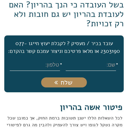
בשל העובדה כי הנך בהריון? האם
לעובדת בהריון יש גם חובות ולא
רק זכויות?
עובד בכיר / מעסיק ? לקבלת יעוץ חייגו 077-
2303190 או מלאו פרטיכם וניצור עמכם קשר בהקדם:
שלח
פיטור אשה בהריון
לכל השאלות הללו ישנן תשובות ברמת החוק, אך כמובן שכל
מקרה נשקל לגופו ויש צורך להעמיק ולהבין מה גרם לפיטורי