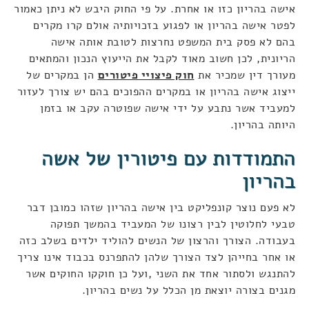
אישה בהריון כזו או אחרת. על פי החוק היבש לא ניתן כאמור
לפטר אישה בהריון או לפגוע בזכויותיה אולם קרו מקרים
בהם לא פסק בית המשפט נחרצות לטובת אותה אישה
הריונית, לכן חשוב מאוד לקבל את הייעוץ הנכון והמתאים
מעורך דין שמכיר את
חוק פיצויי פיטורים
הן במקרים של
ייצוג אישה בהריון או במקרים ההפוכים בהם יש צורך לעזור
למעביד אשר נתבע על ידי אישה שפוטרה עקב או בזמן
היותה בהריון.
התמודדות עם פיטורין של אשה
בהריון
לא פעם נוצר קונפליקט בין אישה בהריון שזהו כמובן דבר
טבעי לחלוטין לבין רצונו של המעביד בהמשך תפוקה
בעבודה. הצורך והרצון של הנשים להוליד ילדים בשלב כזה
או אחר בחייהן לצד הצורך שלהן להתפרנס בכבוד אינו צריך
להתנגש ולסתור אחד את השני ,ועל כן חוקקו החוקים אשר
מגנים בצורה יוצאת מן הכלל על נשים בהריון.