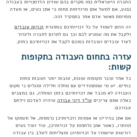
החברה הישראלית כמו מקרים בהם שוויון הזדמנויות בעבודה
נפגע, אם למשל אתן מרוויחות פחות כי אתן נשים, או מעדה
מסוימת מאשר אדם אחר בתפקיד זהה.
זה הזמן לעמוד על כל זכויותיכם במסגרת
זכויות עובדים
ולקבל את מה שמגיע לכם וכך גם לתרום לחברה ולעזור
לעוד עובדים ועובדות כמוכם לקבל את זכויותיכם כחוק.
עזרה בתחום העבודה בתקופות
קשות:
כל אחד עובר תקופות שונות, טובות יותר וטובות פחות
בחיים. יש מי שמתמודדים עם מחלה חלילה ומגלים כי מקום
העבודה לא מכבד את זכויותיכם בזמן המחלה, גם במצבים
כאלה אתם צריכים
עו"ד דיני עבודה
שיהיה לצדכם וילחם
עבורכם.
אם אתן בהיריון או אמהות וזכויותיכן נרמסות, אל תשתקו אל
תוותרו, כאשר אתן נלחמות על זכויותיכן, עוד ועוד נשים
דורשות שישמרו על זכויותיהן ומצליחות לשלב בין עבודה