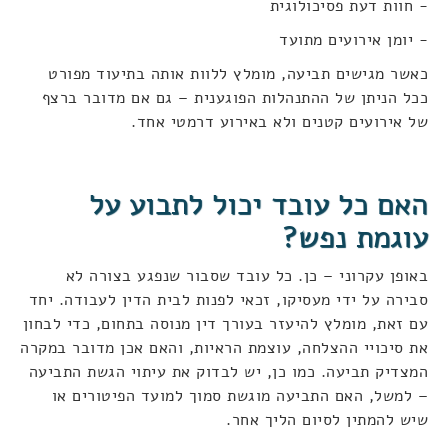
- חוות דעת פסיכולוגית
- יומן אירועים מתועד
כאשר מגישים תביעה, מומלץ ללוות אותה בתיעוד מפורט
ככל הניתן של ההתנהלות הפוגענית – גם אם מדובר ברצף
של אירועים קטנים ולא באירוע דרמטי אחד
.
האם כל עובד יכול לתבוע על
עוגמת נפש
?
באופן עקרוני – כן. כל עובד שסבור שנפגע בצורה לא
סבירה על ידי מעסיקו, זכאי לפנות לבית הדין לעבודה. יחד
עם זאת, מומלץ להיעזר בעורך דין מנוסה בתחום, כדי לבחון
את סיכויי ההצלחה, עוצמת הראיות, והאם אכן מדובר במקרה
המצדיק תביעה
.
כמו כן, יש לבדוק את עיתוי הגשת התביעה
– למשל, האם התביעה מוגשת סמוך למועד הפיטורים או
שיש להמתין לסיום הליך אחר
.