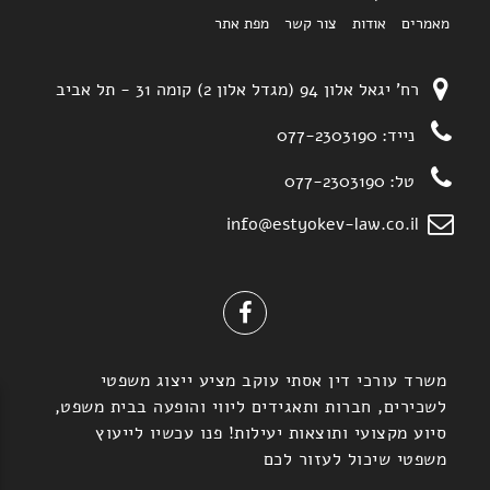
מאמרים
אודות
צור קשר
מפת אתר
רח' יגאל אלון 94 (מגדל אלון 2) קומה 31 - תל אביב
נייד:
077-2303190
טל:
077-2303190
info@estyokev-law.co.il
משרד עורכי דין אסתי עוקב מציע ייצוג משפטי
לשכירים, חברות ותאגידים ליווי והופעה בבית משפט,
סיוע מקצועי ותוצאות יעילות! פנו עכשיו לייעוץ
משפטי שיכול לעזור לכם