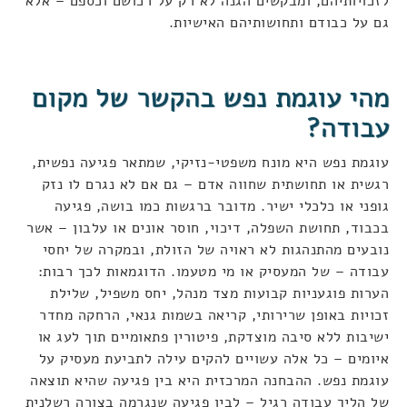
לזכויותיהם, ומבקשים הגנה לא רק על רכושם וכספם – אלא
גם על כבודם ותחושותיהם האישיות
.
מהי עוגמת נפש בהקשר של מקום
עבודה
?
עוגמת נפש היא מונח משפטי-נזיקי, שמתאר פגיעה נפשית,
רגשית או תחושתית שחווה אדם – גם אם לא נגרם לו נזק
גופני או כלכלי ישיר. מדובר ברגשות כמו בושה, פגיעה
בכבוד, תחושת השפלה, דיכוי, חוסר אונים או עלבון – אשר
נובעים מהתנהגות לא ראויה של הזולת, ובמקרה של יחסי
עבודה – של המעסיק או מי מטעמו. הדוגמאות לכך רבות:
הערות פוגעניות קבועות מצד מנהל, יחס משפיל, שלילת
זכויות באופן שרירותי, קריאה בשמות גנאי, הרחקה מחדר
ישיבות ללא סיבה מוצדקת, פיטורין פתאומיים תוך לעג או
איומים – כל אלה עשויים להקים עילה לתביעת מעסיק על
עוגמת נפש. ההבחנה המרכזית היא בין פגיעה שהיא תוצאה
של הליך עבודה רגיל – לבין פגיעה שנגרמה בצורה רשלנית