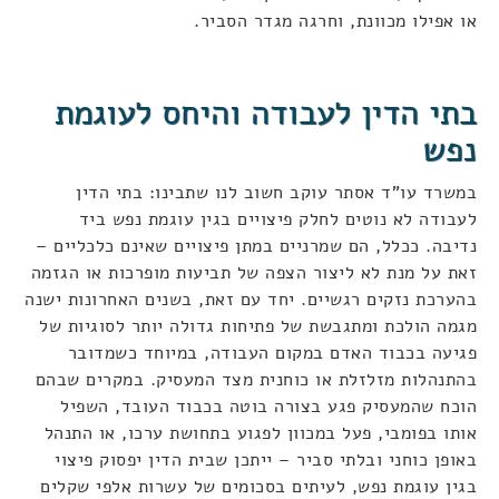
או אפילו מכוונת, וחרגה מגדר הסביר
.
בתי הדין לעבודה והיחס לעוגמת
נפש
במשרד עו"ד אסתר עוקב חשוב לנו שתבינו: בתי הדין
לעבודה לא נוטים לחלק פיצויים בגין עוגמת נפש ביד
נדיבה. ככלל, הם שמרניים במתן פיצויים שאינם כלכליים –
זאת על מנת לא ליצור הצפה של תביעות מופרכות או הגזמה
בהערכת נזקים רגשיים. יחד עם זאת, בשנים האחרונות ישנה
מגמה הולכת ומתגבשת של פתיחות גדולה יותר לסוגיות של
פגיעה בכבוד האדם במקום העבודה, במיוחד כשמדובר
בהתנהלות מזלזלת או כוחנית מצד המעסיק. במקרים שבהם
הוכח שהמעסיק פגע בצורה בוטה בכבוד העובד, השפיל
אותו בפומבי, פעל במכוון לפגוע בתחושת ערכו, או התנהל
באופן כוחני ובלתי סביר – ייתכן שבית הדין יפסוק פיצוי
בגין עוגמת נפש, לעיתים בסכומים של עשרות אלפי שקלים