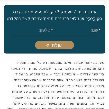
עובד בכיר / מעסיק ? לקבלת יעוץ חייגו 077-
2303190 או מלאו פרטיכם וניצור עמכם קשר בהקדם:
שלח
מערכת יחסי עבודה אינה מתבססת רק על שכר, תפקיד
וזכויות פורמליות. מדובר בקשר יומיומי, ממושך ואינטימי
בין שני צדדים – מעסיק ועובד – שכל שיבוש בו עלול
להוביל לנזק רגשי כבד. אחת הדרכים שבאמצעותן יכול
עובד לנסות לקבל פיצוי על פגיעה נפשית שנגרמה לו
במסגרת העבודה היא באמצעות תביעת מעסיק על עוגמת
נפש
.
מדובר בתחום משפטי עדין ומורכב, אך כזה שהופך
נפוץ יותר בשנים האחרונות, כאשר עובדים מודעים יותר