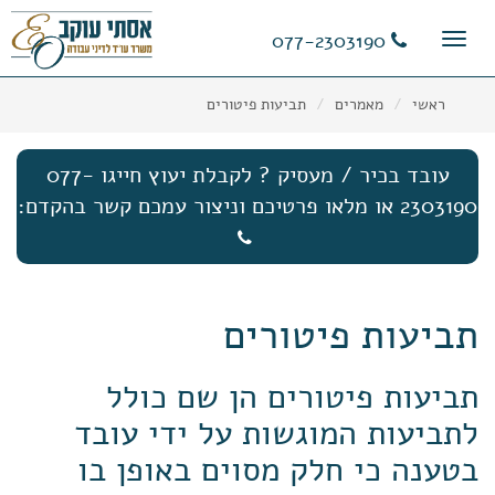
11
12
13
077-2303190
Toggle
navigation
ראשי
מאמרים
תביעות פיטורים
עובד בכיר / מעסיק ? לקבלת יעוץ חייגו 077-
2303190 או מלאו פרטיכם וניצור עמכם קשר בהקדם:
תביעות פיטורים
תביעות פיטורים הן שם כולל
לתביעות המוגשות על ידי עובד
בטענה כי חלק מסוים באופן בו