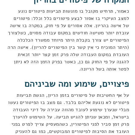
כאמור, תרחיש מקובל בו מוגשות תביעות פיטורים נוגע
למצב העיקרי בו אסור לבצע פיטורים כלל וכלל: פיטורים
של אישה בהריון. אלה אסורים על פי חוק, במקרה בו אישה
עובדת יותר משישה חודשים במקום עבודה מסוים, כשלצורך
הפיטורים יש צורך בקבלת היתר מיוחד ממשרד הכלכלה
(היתר המוכיח כי אין קשר בין הפיטורים להריון). אישה הרה
העובדת במקום העבודה שלה פרק זמן קצר יותר זכאית
להגנה על פי החוק גם כן, כאשר בפרק הזמן הזה לא ניתן
לפטר אותה בשל הריונה.
פיצויים, שימוע ומה שביניהם
על אף החשיבות של פיטורים בזמן הריון, הגשת תביעות
פיטורים לא נוגעת אליהם בלבד. גם מצב בו הפיטורים נעשו
מבלי שנערך שימוע לעובד מהווה עבירה על דיני העבודה
בישראל, ומכאן שניתן להגיש תביעה. על השימוש להיערך
פרק זמן סביר לפני הפיטורין, כשהמעסיק צריך לפרט בפני
העובד את הסיבות לפיטורים המבוקשים, כמו גם להעניק