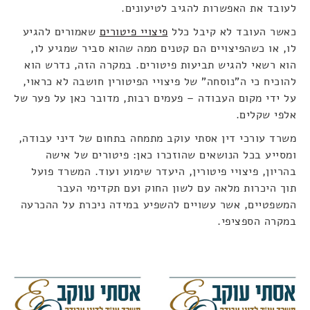
לעובד את האפשרות להגיב לטיעונים.
כאשר העובד לא קיבל כלל
פיצויי פיטורים
שאמורים להגיע
לו, או כשהפיצויים הם קטנים ממה שהוא סביר שמגיע לו,
הוא רשאי להגיש תביעות פיטורים. במקרה הזה, נדרש הוא
להוכיח כי ה"נוסחה" של פיצויי הפיטורין חושבה לא כראוי,
על ידי מקום העבודה – פעמים רבות, מדובר כאן על פער של
אלפי שקלים.
משרד עורכי דין אסתי עוקב מתמחה בתחום של דיני עבודה,
ומסייע בכל הנושאים שהוזכרו כאן: פיטורים של אישה
בהריון, פיצויי פיטורין, היעדר שימוע ועוד. המשרד פועל
תוך היכרות מלאה עם לשון החוק ועם תקדימי העבר
המשפטיים, אשר עשויים להשפיע במידה ניכרת על ההכרעה
במקרה הספציפי.