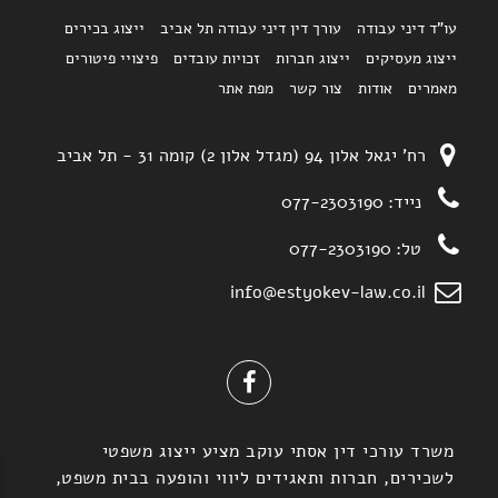
עו"ד דיני עבודה
עורך דין דיני עבודה תל אביב
ייצוג בכירים
ייצוג מעסיקים
ייצוג חברות
זכויות עובדים
פיצויי פיטורים
מאמרים
אודות
צור קשר
מפת אתר
רח' יגאל אלון 94 (מגדל אלון 2) קומה 31 - תל אביב
נייד:
077-2303190
טל:
077-2303190
info@estyokev-law.co.il
משרד עורכי דין אסתי עוקב מציע ייצוג משפטי
לשכירים, חברות ותאגידים ליווי והופעה בבית משפט,