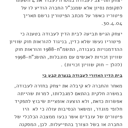
יצחק התייצב לעבודה במטרה לעבוד את 4 השעתו
לתקופת נסיון אלא שמנכ"ל החברה הודיע לו על
פיטוריו כאשר על מכתב הפיטורין נרשם תאריך
30.4.04.
יצחק הגיש תביעה לבית הדין לעבודה בטענה כי
פיטוריו נעשו שלא כדין, בניגוד להוראות חוק שוויון
ההזדמנויות בעבודה, התשמ"ח-1988 והוראות חוק
שוויון זכויות לאנשים עם מוגבלות, התשנ"ח-1998
(להלן – חוק שוויון זכויות) .
בית הדין האזורי לעבודה בנצרת קבע כי
מאחר והחברה לא קיבלה את יצחק בחזרה לעבודה,
במשרה חלקית בהתאם למגבלותו, למרות שהייתה
אפשרות כזאת, ולא הוצעה אופציית שיבוץ לתפקיד
חלופי מוגדר, ומשאר הנסיבות עולה כי לא היו
פיטורים של עובדים אשר נבעו ממצבה הכלכלי של
החברה או בשל הצורך בהתייעלות. לכן, המסקנה