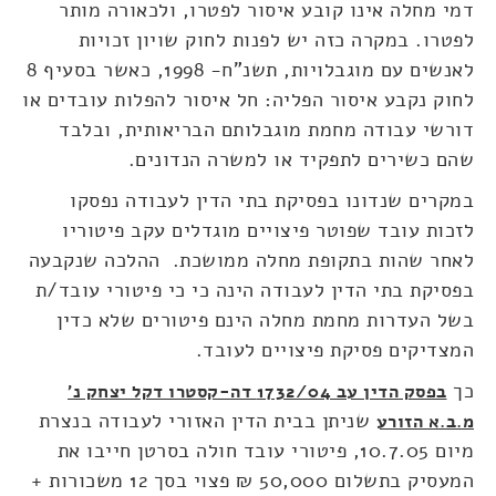
דמי מחלה אינו קובע איסור לפטרו, ולכאורה מותר
לפטרו. במקרה כזה יש לפנות לחוק שויון זכויות
לאנשים עם מוגבלויות, תשנ"ח- 1998, כאשר בסעיף 8
לחוק נקבע איסור הפליה: חל איסור להפלות עובדים או
דורשי עבודה מחמת מוגבלותם הבריאותית, ובלבד
שהם כשירים לתפקיד או למשרה הנדונים.
במקרים שנדונו בפסיקת בתי הדין לעבודה נפסקו
לזכות עובד שפוטר פיצויים מוגדלים עקב פיטוריו
לאחר שהות בתקופת מחלה ממושכת. ההלכה שנקבעה
בפסיקת בתי הדין לעבודה הינה כי כי פיטורי עובד/ת
בשל העדרות מחמת מחלה הינם פיטורים שלא כדין
המצדיקים פסיקת פיצויים לעובד.
כך
בפסק הדין עב 1732/04 דה-קסטרו דקל יצחק נ'
שניתן בבית הדין האזורי לעבודה בנצרת
מ.ב.א הזורע
מיום 10.7.05, פיטורי עובד חולה בסרטן חייבו את
המעסיק בתשלום 50,000 ₪ פצוי בסך 12 משכורות +