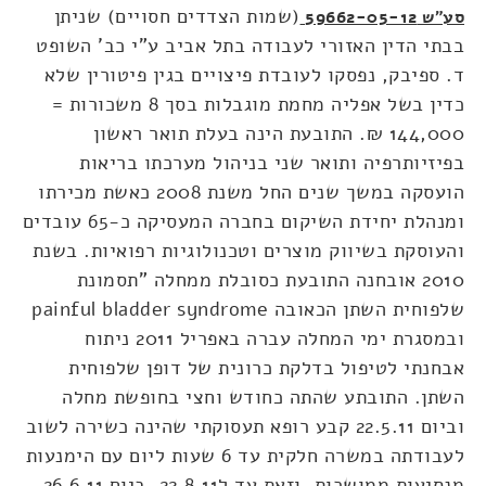
(שמות הצדדים חסויים) שניתן
סע"ש 59662-05-12
בבתי הדין האזורי לעבודה בתל אביב ע"י כב' השופט
ד. ספיבק, נפסקו לעובדת פיצויים בגין פיטורין שלא
כדין בשל אפליה מחמת מוגבלות בסך 8 משכורות =
144,000 ₪. התובעת הינה בעלת תואר ראשון
בפיזיותרפיה ותואר שני בניהול מערכתו בריאות
הועסקה במשך שנים החל משנת 2008 כאשת מכירתו
ומנהלת יחידת השיקום בחברה המעסיקה כ-65 עובדים
והעוסקת בשיווק מוצרים וטכנולוגיות רפואיות. בשנת
2010 אובחנה התובעת כסובלת ממחלה "תסמונת
שלפוחית השתן הכאובה painful bladder syndrome
ובמסגרת ימי המחלה עברה באפריל 2011 ניתוח
אבחנתי לטיפול בדלקת כרונית של דופן שלפוחית
השתן. התובתע שהתה כחודש וחצי בחופשת מחלה
וביום 22.5.11 קבע רופא תעסוקתי שהינה כשירה לשוב
לעבודתה במשרה חלקית עד 6 שעות ליום עם הימנעות
מנסיעות ממושכות, וזאת עד ל22.8.11. ביום 26.6.11