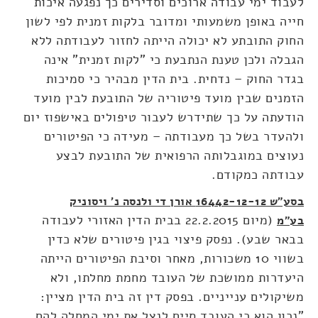
לעבוד ימי עבודה ארוכים וסדירים כך נפגעה איכות
חייה באופן משמעותי ומדובר בלקות זמנית לפי לשון
החוק התובתע לא יכולה הייתה לחזור לעבודתה ללא
הגבלה ולכן טענת הנתבעת כי "לקות זמנית" אינה
בגדר החוק – נדחית. בית הדין מבהיר כי סמיכות
הזמנים שבין מועד פיטוריה של התובעת לבין מועד
הודעתה על כך שתידרש לעבור טיפולים באישפוז יום
ולהעדר בשל כך מעבודתה – מעידה כי הפיטורים
נעוצים במוגבלותה הרפואית של התובעת לבצע
עבודתה כמקודם.
בסע"ש 16442-12-12 אורן די ולנסה נ' ויסוניק
(מיום 22.2.2015 בבית הדין האזורי לעבודה
בע"מ
בבאר שבע). נפסק פיצוי בגין פיטורים שלא כדין
בשווי 10 משכורות, מאחר וסיבת הפיטורים הייתה
היעדרות ממושכת של העובד מחמת מחלתו, ולא
משיקולים ענייניים. בפסק דין זה בית הדין מציין:
"נכון הוא כי העובד סיים לנצל את ימי המחלה להם