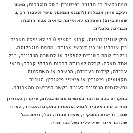
המתבקשת כי מדובר בפיטורין בשל מוגבלות,
מאחר
ועקב אותן מגבלות (להמנע ממאמץ פיסי ולעבוד רק 4
שעות ביום) העסקתו לא הייתה כדאית עבור החברה
מבחינה כלכלית.
חוק שוויון זכויות, קבוע בסעיף 8 כי לא יפלה מעביד
בין עובדיו או בין דורשי עבודה, מחמת מוגבלותם,
ובלבד שהם כשירים לתפקיד או למשרה הנדונים, בכל
אחד מאלה: קבלה לעבודה לרבות מבדקי קבלה; תנאי
עבודה; קידום בעבודה; הכשרה או השתלמות
מקצועית; פיטורין או פיצויי פיטורין; הטבות
ותשלומים הניתנים לעובד בקשר לפרישה מהעבודה.
במקרים בהם מדובר באנשים עם מוגבלות, עיקרון השוויון
מחייב את המעביד לבצע התאמות במקום העבודה, הציוד
שבו, דרישות התפקיד, שעות עבודה וכו', וזאת ככל
שהדבר אינו יטיל עליו נטל כבד מדי.