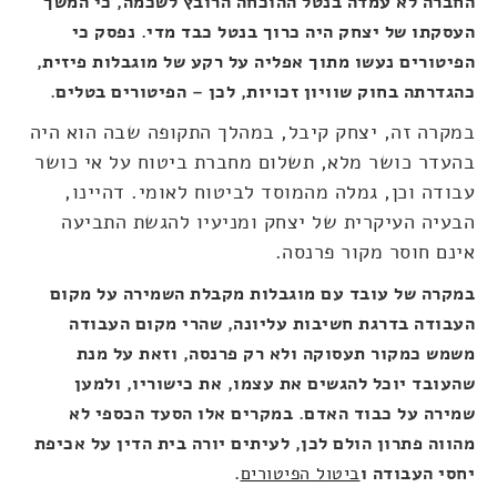
החברה לא עמדה בנטל ההוכחה הרובץ לשכמה, כי המשך
העסקתו של יצחק היה כרוך בנטל כבד מדי. נפסק כי
הפיטורים נעשו מתוך אפליה על רקע של מוגבלות פיזית,
כהגדרתה בחוק שוויון זכויות, לכן – הפיטורים בטלים.
במקרה זה, יצחק קיבל, במהלך התקופה שבה הוא היה
בהעדר כושר מלא, תשלום מחברת ביטוח על אי כושר
עבודה וכן, גמלה מהמוסד לביטוח לאומי. דהיינו,
הבעיה העיקרית של יצחק ומניעיו להגשת התביעה
אינם חוסר מקור פרנסה.
במקרה של עובד עם מוגבלות מקבלת השמירה על מקום
העבודה בדרגת חשיבות עליונה, שהרי מקום העבודה
משמש כמקור תעסוקה ולא רק פרנסה, וזאת על מנת
שהעובד יוכל להגשים את עצמו, את כישוריו, ולמען
שמירה על כבוד האדם. במקרים אלו הסעד הכספי לא
מהווה פתרון הולם לכן, לעיתים יורה בית הדין על אכיפת
יחסי העבודה ו
ביטול הפיטורים
.