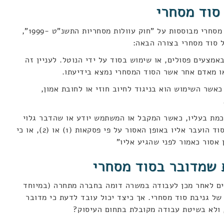
סוד מסחרי
התביעות השונות הקשורות לגניבת סוד מסחרי מבוססות על "חוק עוולות מסחריות התשנ"ט -1999",
ל סוד מסחרי בצורה הבאה:
מצעים פסולים, או שימוש בסוד על ידי הנוטל. לעניין זה
או מאדם אחר אשר הסוד המסחרי נמצא בידיעתו.
אשר השימוש הוא בניגוד לחיוב חוזי או לחובת אמון,
כמת בעליו, כאשר המקבל או המשתמש יודע או שהדבר גלוי
על פניו, בעת הקבלה או השימוש, כי הסוד הועבר אליו באופן האסור על פי פסקאות (1) או (2), או כי
אסור כאמור לפני שהגיע אליו"
 שמדובר בסוד מסחרי
ים לאחר מכן לעבודה במשרה דומה בחברה מתחרה (במיוחד
של גניבת סוד מסחרי. אך כיצד יכול עובד לדעת כי מדובר
 ולא בשיטת עבודה מקובלת בתחום העיסוק?