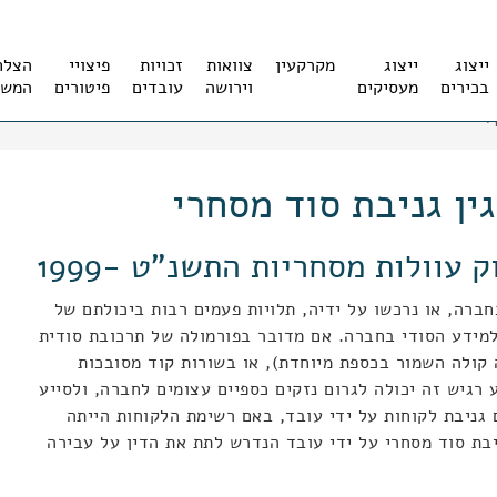
ייצוג
ייצוג
מקרקעין
צוואות
זכויות
פיצויי
הצלח
בכירים
מעסיקים
וירושה
עובדים
פיטורים
המשר
י
ין גניבת סוד מסחרי
 עוולות מסחריות התשנ"ט -1999
ברה, או נרכשו על ידיה, תלויות פעמים רבות ביכולתם של
למידע הסודי בחברה. אם מדובר בפורמולה של תרכובת סודית
 קולה השמור בכספת מיוחדת), או בשורות קוד מסובכות
רגיש זה יכולה לגרום נזקים כספיים עצומים לחברה, ולסייע
גניבת לקוחות על ידי עובד, באם רשימת הלקוחות הייתה
יבת סוד מסחרי על ידי עובד הנדרש לתת את הדין על עבירה