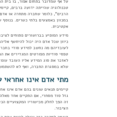
על אף שמדובר בתחום אפור, בו בית ה
טכנולוגיה שהייתה ידועה ברבים, קיימי
הרבים", כלומר שחברה מתחרה או אדם א
במכוון באמצעים בלתי כשרים. בנוסף ע
אקטיבית.
מידע המופיע בברושורים פתוחים לציבו
כיוון שכל אדם היה יכול להיחשף אליה
לעובדיהם מה נחשב למידע סודי בחברה
טפסי סודיות מפורטים המגדירים את המ
לאזכר את סוג המידע אליו העובד עומ
שלא במסגרת החברה, ואף לא להשתמש ב
מתי אדם אינו אחראי ע
קיימים תנאים שונים בהם אדם אינו אח
גזל סוד מסחרי, אם התקיים אחד מאלה 
זה הפך לחלק מכישוריו המקצועיים הכ
הציבור.