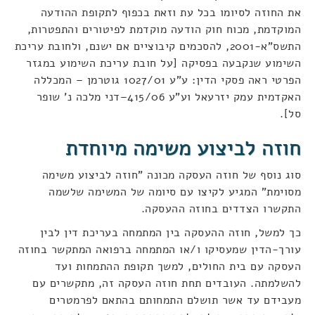
את החוזה לסיומו בכל עת וזאת בכפוף לתקופת ההודעה
המוקדמת, מכוח חוק הודעה מוקדמת לפיטורים והתפטרות,
התשס"א-2001, להסכמים קיבוציים אם ישנם, ולחובת עריכת
השימוע שנקבעה בפסיקה [על חובת עריכת השימוע במגזר
הפרטי ראה פסקי הדין: ע"ע 1027/01 גוטרמן – המכללה
האקדמית עמק יזרעאל וע"ע 415/06–דני מלכה נ' שופר
סל].
חוזה לביצוע משימה מיוחדת
סוג נוסף של חוזה העסקה מכונה "חוזה לביצוע משימה
מסוימת" המגיע לקיצו עם סיומה של המשימה שלשמה
התקשרו הצדדים בחוזה ההעסקה.
כך למשל, חוזה ההעסקה בין המתמחה בעריכת דין לבין
עורך-הדין שמעסיקו ו/או המתמחה ברפואה המתקשר בחוזה
העסקה עם בית החולים, למשך תקופת ההתמחות ועד
להשלמתה. העובדים תחת חוזה העסקה זה, מתקשרים עם
מעבידם עד אשר תושלם התמחותם בהתאם לפרמטרים