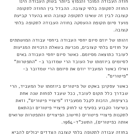
חוזה העבודה המוכר והנפוץ ביותר בשוק העבודה הינו
החוזה לתקופה בלתי קצובה. ההבדל בין החוזה לתקופה
קצובה לבין זה שאינו לתקופה קצובה הוא בהעדר קביעת
מועד סיום תקופת ההעסקה בחוזה העבודה לתקופה בלתי
קצובה.
זהותו של יוזם סיום יחסי העבודה ביחסי עבודה המושתתים
על חוזים בלתי קצובים, מכרעת בשאלת הזכויות המגיעות
לעובד כתוצאה מסיומם. כאשר סיום יחסי העבודה באים
לסיומים ביוזמתו של העובד הרי שמדובר ב- "התפטרות"
ואילו כאשר המעביד יוזם את סיומם הרי שמדובר ב-
"פיטורים".
כאשר עסקינן באקט של פיטורים ביוזמתו של המעביד, הרי
שבדרך כלל תקום לעובד, ככל שעבד לפחות שנה אחת
ברציפות, הזכות לקבל ממעבידו "פיצויי פיטורים", וזאת
בשיעור הקבוע בסעיף 12 לחוק פיצויי פיטורים ובהתאם
לתקנות פיצויי פיטורים (חישוב הפיצויים והתפטרות שרואים
אותה כפיטורים), התשכ"ד-1964.
בחוזה עבודה לתקופה בלתי קצובה הצדדים יכולים להביא