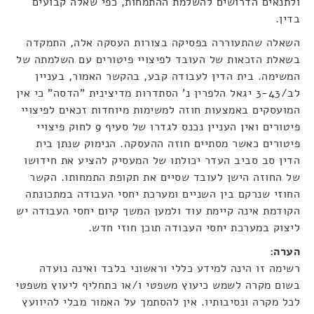
ולתנאים הדרושים להשלמת ההתמחות, כפי שאלה קבועים
בדין.
השאלה שהתעוררה בפסיקה בצורות העסקה אלה, התמקדה
בשאלת הזכאות של העובד לפיצויי פיטורים עם השלמתה של
המשימה. בית הדין לעבודה קבע, בהקשר האמור, בעניין
לב/3-43 יגאל הלפרין נ' הסתדרות מדיצינית "הדסה" כי אין
המועסקים באמצעות חוזה למשימות מיוחדות זכאים לפיצויי
פיטורים ואין העניין נכנס לגדרו של סעיף 9 לחוק פיצויי
פיטורים כאשר מסתיים חוזה ההעסקה. הנימוק שנתן בית
הדין סב סביב העדר יכולתו של המעסיק להציע את חידושו
של החוזה הישן לעובד שסיים את תקופת התמחותו. הקשר
החוזי שנרקם בין השניים ומערכת יחסי העבודה במתכונתה
הקודמת אינה קיימת עוד ולמען המשך קיום יחסי העבודה יש
ליצוק במערכת יחסי העבודה תוכן חוזי חדש.
הערה:
רשימה זו הינה למידע כללי וראשוני בלבד ואינה נועדה
בשום מקרה לשמש כיעוץ משפטי ו/או כתחליף ליעוץ משפטי
לכל מקרה ונסיבותיו. אין להסתמך על האמור מבלי להיוועץ