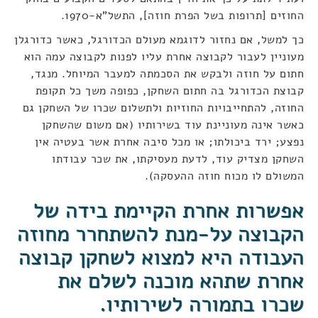
החוזים [תרופות בשל הפרת חוזה], התשל"א-1970.
כך למשל, אם נחזור לדוגמא מעולם הכדורגל, כאשר כדורגלן
מעוניין לעבור לקבוצה אחרת עליו לפנות לקבוצה עמה הוא
חתום על חוזה ולבקש את הסכמתה למעבר המיוחל. מנגד,
קבוצת הכדורגל בה חתום השחקן, כפופה משך כל תקופת
החוזה, להתחייבויות החוזיות ולתשלום שכרו של השחקן גם
כאשר אינה מעוניינת עוד בשירותיו (אם משום שהשחקן
נפצע; ירד ביכולתו; או מכל סיבה אחרת אשר בעטיה אין
השחקן מצדיק עוד, לדעת מעסיקתו, את שכר עבודתו
המשולם לו מכוח חוזה ההעסקה).
אפשרות אחרת הקיימת בידה של
הקבוצה על-מנת להשתחרר מחוזה
העבודה היא למצוא לשחקן קבוצה
אחרת שתהא מוכנה לשלם את
שכרו בתמורה לשירותיו.