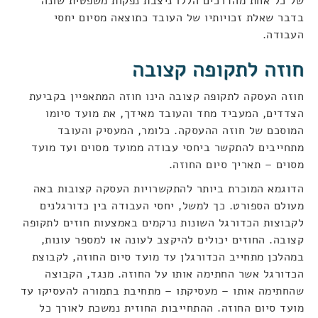
של כל אחת מהדרכים הללו ניצבת נפקות משפטית שונה
בדבר שאלת זכויותיו של העובד כתוצאה מסיום יחסי
העבודה.
חוזה לתקופה קצובה
חוזה העסקה לתקופה קצובה הינו חוזה המתאפיין בקביעת
הצדדים, המעביד מחד והעובד מאידך, את מועד סיומו
המוסכם של חוזה ההעסקה. כלומר, המעסיק והעובד
מתחייבים להתקשר ביחסי עבודה ממועד מסוים ועד מועד
מסוים – תאריך סיום החוזה.
הדוגמא המוכרת ביותר להתקשרויות העסקה קצובות באה
מעולם הספורט. כך למשל, יחסי העבודה בין כדורגלנים
לקבוצות הכדורגל השונות נרקמים באמצעות חוזים לתקופה
קצובה. החוזים יכולים להיקצב לעונה או למספר עונות,
במהלכן מתחייב הכדורגלן עד מועד סיום החוזה, לקבוצת
הכדורגל אשר החתימה אותו על החוזה. מנגד, הקבוצה
שהחתימה אותו – מעסיקתו – מתחיבת בתמורה להעסיקו עד
מועד סיום החוזה. ההתחייבות החוזית נמשכת לאורך כל