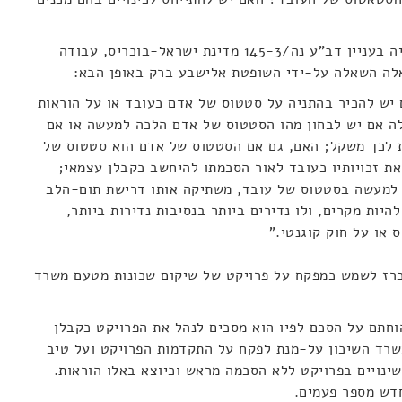
פסק הדין המרכזי שדן בשאלה הזאת היה בעניין דב"ע נה/145-3 מדינת ישראל-בוכריס, עבודה
שאלה השאלה על-ידי השופטת אלישבע ברק באופן הבא:
 יש להכיר בהתניה על סטטוס של אדם כעובד או על הוראות
אלה אם יש לבחון מהו הסטטוס של אדם הלכה למעשה או אם
ת לכך משקל; האם, גם אם הסטטוס של אדם הוא סטטוס של
את זכויותיו כעובד לאור הסכמתו להיחשב כקבלן עצמאי;
 למעשה בסטטוס של עובד, משתיקה אותו דרישת תום-הלב
היות מקרים, ולו נדירים ביותר בנסיבות נדירות ביותר,
או על חוק קוגנטי."
כרז לשמש כמפקח על פרויקט של שיקום שכונות מטעם משרד
וחתם על הסכם לפיו הוא מסכים לנהל את הפרויקט כקבלן
רד השיכון על-מנת לפקח על התקדמות הפרויקט ועל טיב
ינויים בפרויקט ללא הסכמה מראש וכיוצא באלו הוראות.
דש מספר פעמים.