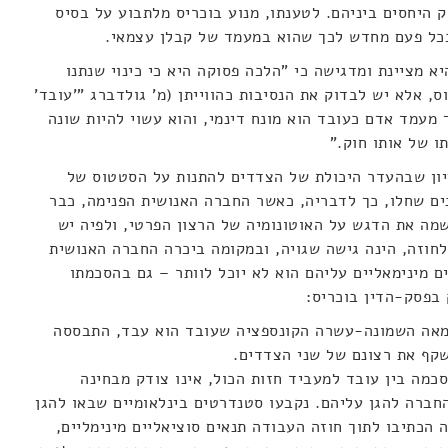
 היחסים ביניהם. לטענתו, מנוע בוכריס מלתבוע על בסיס
בכל פעם מחדש לכך שהוא במעמד של קבלן עצמאי.
 מציינת ומדגישה כי "הלכה פסוקה היא כי כינוי שנתנו
ס, אלא יש לבדוק את הנסיבות כהווייתן (מ' גולדברג "'עובד'
' – תמונת-מצב", בעמ' 27). אך מעמד אדם כעובד הוא מונח דינמי, והוא עשוי להיות שונה
ו של אותו חוק."
ון שבהעדר היכולת של הצדדים להתנות על הסטטוס של
ים שחלו, כך לדבריה, כאשר החברה האנושית הפנימה, כבר
ה את הדגש על האוטונומיה של הרצון הפרטי, ולפיה יש
חוזה, הינה גישה שגויה, ובמקומה ביכרה החברה האנושית
ם מינימאליים עליהם הוא לא יוכל לוותר – גם בהסכמתו
בפסק-הדין בוכריס:
נזנחה בתקופת ה-Laissez Fair במאה השמונה-עשרה הקונספציה שעובד הוא עבד, התבססה
שקף את רצונם של שני הצדדים.
מה בין עובד למעביד חזות הכול, אינו צודק מבחינה
חברה להגן עליהם. נקבעו סטנדרטים בינלאומיים שבאו להגן
ה הכתיבו לתוך חוזה העבודה תנאים סוציאליים מינימליים,