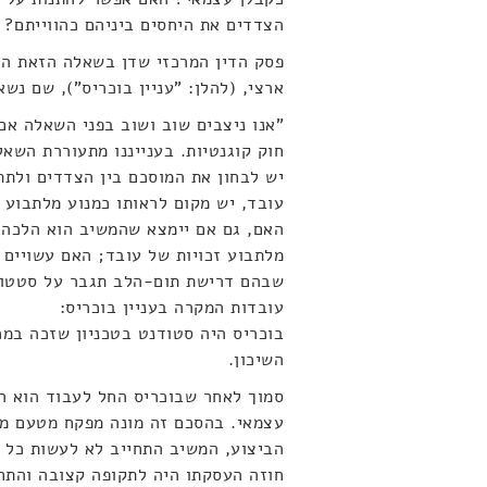
הצדדים את היחסים ביניהם כהווייתם?
ארצי, (להלן: "עניין בוכריס"), שם נ
"אנו ניצבים שוב ושוב בפני השאלה אם
חוק קוגנטיות. בענייננו מתעוררת הש
יש לבחון את המוסכם בין הצדדים ולת
עובד, יש מקום לראותו כמנוע מלתבוע 
האם, גם אם יימצא שהמשיב הוא הלכה
מלתבוע זכויות של עובד; האם עשויים ל
שבהם דרישת תום-הלב תגבר על סטטוס 
עובדות המקרה בעניין בוכריס:
בוכריס היה סטודנט בטכניון שזכה במ
השיכון.
סמוך לאחר שבוכריס החל לעבוד הוא ה
עצמאי. בהסכם זה מונה מפקח מטעם מש
הביצוע, המשיב התחייב לא לעשות כל ש
חוזה העסקתו היה לתקופה קצובה והתח