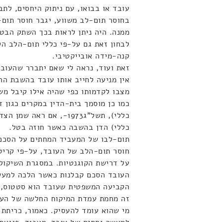
עובד או בבואו, עם ניתוק היחסים, לתב
בחוסר תום-לב משווע, יגבר חוסר תום
לבחון זאת גם על-פי כללי תום-הלב ה
קנה-מידה אובייקטיבי.
זאת ועוד, נראה לי שאם יתברר שהעוב
אין מניעה לחייב אותו עובד בהשבת הה
מצבו לקדמותו כפי שהיה אילו קיבל מש
כללי) הדן בהשבה כאשר חוזה בטל.
תום-לבו של המעביד המחתים על הסכם 
חוסר תום-הלב של העובד, על-פי קריטר
על דרישת הקוגנטיות. במסגרת השיקול
העובד הסכם קבלנות כאשר הלכה למעשה
הקביעה המשפטית שעובד הוא סטטוס, פ
זה מחמת עמדת המיקוח החלשה של העוב
מי שהוא עומד להעסיק. כאמור, כריתת