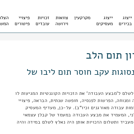
ייצוג
ייצוג
מקרקעין
צוואות
זכויות
פיצויי
הצלח
בכירים
מעסיקים
וירושה
עובדים
פיטורים
המשר
ן תום הלב
נסוגות עקב חוסר תום ליבו של
שלם ל'מבצע העבודה' את הזכויות הקוגנטיות המגיעות לו
ומנוחה, הפרשות לפנסיה, חופשה שנתית, הבראה, פיצויי
ות עבודה מאורגנים וכיו"ב). על-כן, מעדיף המעסיק
י, המעמיד את מבצע העבודה במעמד של קבלן עצמאי
מעביד ותשלום הזכויות אותן היה נאלץ לשלם במידה והיה