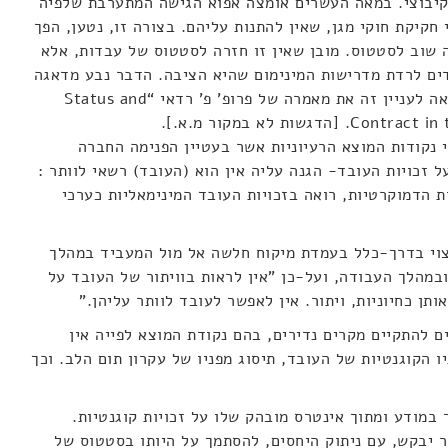
קיבוצי. במאה העשרים אומצה אפוא הגישה המתערבת שלפיה
קיקת חוקי מגן, שאין להתנות עליהם. בצורה זו, נטען, הפך
שוב לסטטוס. מובן שאין זו חזרה לסטטוס של עבדות, אלא
ם לרדת מדרישות המינימום שהיא הציבה. הדבר נבע מדאגה
הומניטרית לזכויותיהם של העובדים (ראה לעניין זה את מאמרה של פרופ' פ' רדאי “Status and
ות לא במקור מ.א.].
נקודות המוצא הרעיוניות אשר בעטיין הפנימה החברה
 זכויות העובד- הגנה עליה אין הוא (העובד) רשאי לוותר :
 הדמוקרטיות, רואה בזכויות העובד המינימאליות כערכי
צוי בדרך-כלל בעמדת מיקוח חלשה אל מול המעביד במהלך
במהלך העבודה, ועל-כן "אין לראות בוויתור של העובד על
ותן כחיוניות, ויתור. אין לאפשר לעובד לוותר עליהן."
ם להתקיים מקרים נדירים, בהם נקודת המוצא לפייה אין
ו הקוגנטיות של העובד, תיסוג מפניו של עקרון תום הלב. וכך
 במודע ומתוך אינטרס מובהק שלו על זכויות קוגנטיות.
 יבקש, עם ניתוק היחסים, להסתמך על היותו בסטטוס של