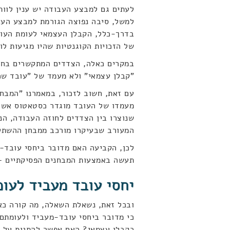
לעתים גם למבצע העבודה יש ענין לוותר
למשל, סיבה נפוצה הגורמת למבצע העבו
בדרך-כלל, הקבלן העצמאי לעומת העוב
של הזכויות הקוגנטיות שהיו מגיעות לו
במקרים כאלה, הצדדים המתקשרים בחו
"קבלן עצמאי" ולא מעמד של "עובד שכ
עם זאת, חשוב לזכור, במאמרנו "המבח
מעמדו של העובד מוגדר כסטאטוס אשר
שנוצרו בין הצדדים לחוזה העבודה, ה
המעורב שבעיקרו מורכב ממבחן ההשתל
לכן, הקביעה האם מדובר ביחסי עובד-מ
תעשה באמצעות המבחנים הפסיקתיים –
יחסי עובד מעביד לעו
ובכל זאת, נשאלת השאלה, מה קורה כא
כי מדובר ביחסי עובד-מעביד ולעומתם
כקבלן עצמאי? האם אפשר להתנות על ה