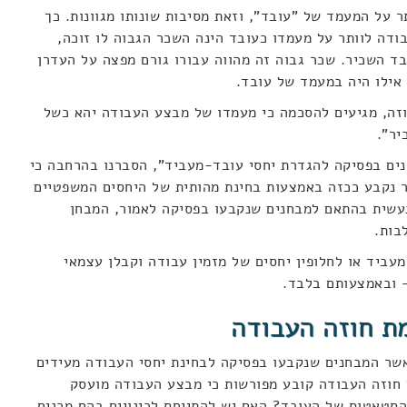
 על המעמד של "עובד", וזאת מסיבות שונותו מגוונות. כך
דה לוותר על מעמדו כעובד הינה השכר הגבוה לו זוכה,
ד השכיר. שכר גבוה זה מהווה עבורו גורם מפצה על העדרן
 אילו היה במעמד של עובד.
זה, מגיעים להסכמה כי מעמדו של מבצע העבודה יהא כשל
יר".
נים בפסיקה להגדרת יחסי עובד-מעביד", הסברנו בהרחבה כי
 נקבע ככזה באמצעות בחינת מהותית של היחסים המשפטיים
נעשית בהתאם למבחנים שנקבעו בפסיקה לאמור, המבחן
בות.
עביד או לחלופין יחסים של מזמין עבודה וקבלן עצמאי
 ובאמצעותם בלבד.
מת חוזה העבודה
שר המבחנים שנקבעו בפסיקה לבחינת יחסי העבודה מעידים
 חוזה העבודה קובע מפורשות כי מבצע העבודה מועסק
סטאטוס של העובד? האם יש להתייחס לכינויים בהם מכנים