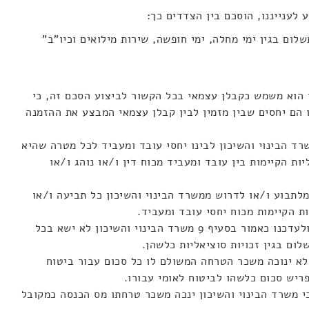
לענייננו, הוסכם בין הצדדים כך:
ום בגין ימי מחלה, ימי חופשה, שירות מילואים וכיו"ב"
י הוא משמש כקבלן עצמאי בכל הקשור לביצוע הסכם זה, כי
ו הם יחסים שבין מזמין לבין קבלן עצמאי המבצע את ההזמנה
שרד הבינוי והשיכון לבינו יחסי עובד ומעביד לכל מטרה שהיא
יות הקיימות בין עובד ומעביד מכוח דין ו/או נוהג ו/או
מלתבוע ו/או לדרוש ממשרד הבינוי והשיכון כל תביעה ו/או
ת הקיימות מכוח יחסי עובד ומעביד.
ד. נוסף לשכר הטרחה הנקוב בסעיף 9 ולעדכנו כאמור בסעיף 9 משרד הבינוי והשיכון לא ישא בכל
ום בגין זכויות סוציאליות כלשהן.
שלא ינוכה משכר הטרחה המשולם לו כל סכום עבור ביטוח
מפריש סכום כלשהו לביטוח לאומי עבורו.
כי משרד הבינוי והשיכון ינכה משכר טרחתו מס הכנסה כמקובל