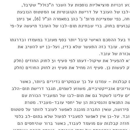
וע זכויות סוציאליות נוספות על השכר ה"כולל" שקיבל,
-לבו של העובד על דרישת הקוגנטיות או הסטטוס הנובעת
ממנה. היה ניתן לראות בכך השתק הבטחה, כפי שמציינת פרופ' נ' כהן במאמרה הנ"ל [6], אך ניתן
קבועים בחוק. ברי שבחינת תום-לבו של העובד תיעשה על-פי
ד בעל ההסכם האישי קיבל יותר כסף מעובד במעמדו ובדרגתו
פרש. עובד כזה התעשר שלא כדין, ועל-כן יש להשיב את
כורת של עובד.
כמו כן מוסמך בית-הדין במקרים כגון דא להפעיל את שיקול-דעתו לפי סעיף 31 לחוק החוזים (חלק
כללי), תשל"ג1973-, אם ראה שמן הצדק לעשות כן. סעיף זה מחיל את סעיף 21 לחוק החוזים (חלק
קבלנות – עמדנו על כך שבמקרים נדירים ביותר, כאשר
יונים אובייקטיביים, משווע לשמים, תגבר דרישת תום-הלב
ים עלינו לשקול גם את תום-לבו של המעביד הכורת עם
 התנאים והנסיבות הן של יחסי עובד-מעביד. מטרת
ירושה, שאין החברה מוכנה לאפשר לעובד לוותר על סטטוס
ד. על-כן אין לאפשר למעביד לפעול שלא בתום-לב כלפי
 חוזה קבלנות עם מועמד לעבוד, כאשר ברור שהיחסים הם