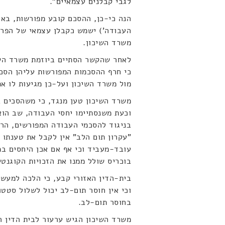
לגבי קבלנים עצמאיים".
הנה כי-כן, ההסכם קובע מפורשות, באו
העבודה') ישמש כקבלן עצמאי של הפרוי
משרד השיכון.
לאחר שהקשר הסתיים ביוזמת משרד השיכ
כי חרף ההסכמות המפורשות עליהן הסכי
מול משרד השיכון ועל-כן מגיעות לו את
משרד השיכון טען מנגד, כי משהסכים 
וכעת משנסתיימו יחסי העבודה, שב הוא
בניגוד להסכמי העבודה המפורשים, הרי
"עקרון תום הלב" אין לקבל את טענתו ש
עובד-מעביד וכי אף אם אכן היחסים במ
בוכריס שולל ממנו את הזכויות הקוגנטי
בית-הדין האזורי קבע, כי הלכה למעש
וכי אין חוסר תום-לב יכול לשלול סטטו
בחוסר תום-לב.
משרד השיכון הגיש ערעור לבית הדין ה