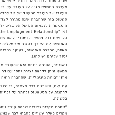
שהיה אסור לרדת מהם בחוזה אישי או 
מערכת המשפט מגנה על העובד על-ידי ח
מעמדו של העובד ממעמד של צד לחוזה 
סטטוס כזה שהחברה אינה מתירה לצדדי
Contract in the Employment Relationship” [5]. [הדגש
השופטת ברק ממשיכה ומסבירה את שתי 
האנושית את הצורך בהגנה מינימאלית על
האחת, החברה האנושית, בעיקר במדינות
יסוד עליהם יש להגן.
והשנייה, ההנחה רווחת היא שהעובד מ
המשא ומתן לקראת יצירת יחסי עבודה ו
אותן זכויות מינימליות, שהחברה רואה א
עם זאת, השופטת ברק מציינת, כי יכולי
להתנות על הסטאטוס ולוותר על זכויותי
כלשונה:
"ייתכנו מקרים נדירים שבהם עובד ויתר
מקרים כאלה עשויים להביא לכך שכאשר