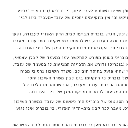
פן שאינו משתמע לשני פנים, כי בוכריס (התובע – 'מבצע
קט וכי אין מתקיימים יחסים של עובד-מעביד בינו לבין
ון, הגיש בוכריס תביעה לבית הדין האזורי לעבודה, וטען
ם בחוזה העבודה, יש לראותו כמי שקיים יחסי עובד-מעביד
 זכויותיו הקוגנטיות מכוח חקיקת המגן של דיני העבודה.
בוכריס באופן מפורש להתקשר עמו במעמד של קבלן עצמאי,
 (בוכריס) ודורש את הזכויות המגיעות לו במעמד של עובד,
 שהוא פועל בחוסר תום לב. משרד השיכון גרס כי מכוח
ל בוכריס כי התקיימו בינו לבין משרד השיכון יחסי
הותם הם יחסי עובד-מעביד, הרי שחוסר תום ליבו של
ות המגיעות לו מכוח חקיקת המגן של דיני העבודה.
ה הסטטוס של בוכריס היה סטטוס של עובד במשרד השיכון
ס. מעבר לכך קבע בית-הדין האזורי, כי בוכריס אינו נגוע
ארצי בו בוא טען כי בוכריס נהג בחוסר תום-לב בהגישו את