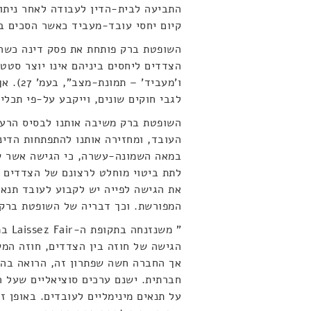
התביעה לבית-הדין לעבודה לאחר ניתוק
קיום יחסי עובד-מעביד כאשר הסכים 
השופטת ברק פותחת את פסק דינה כשהיא
הצדדים ליחסים ביניהם אינו יוצר סטטו
ו'מעביד
לגבי חוקים שונים, וייקבע על-פי תכלית
השופטת ברק משיבה אותנו לבסיס הרעי
העובד, ומחזירה אותנו להתפתחות הדינ
במאה השמונה-עשרה, כי הגישה אשר שמ
לתת ביטוי מוחלט לרצונם של הצדדים ל
את הגישה לפייה יש לקבוע לעובד תנאי
המפורשת. וכך דבריה של השופטת ברק 
" מש
הגישה של חוזה בין הצדדים, חוזה המ
אך החברה חשה שפתרון זה, הרואה בהסכ
חברתית. ישנם ערכים סוציאליים שעל ה
על תנאים מינימליים לעובדים. באופן ז