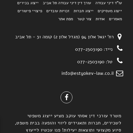
עו"ד דיני עבודה
עורך דין דיני עבודה תל אביב
ייצוג בכירים
ייצוג מעסיקים
ייצוג חברות
זכויות עובדים
פיצויי פיטורים
מאמרים
אודות
צור קשר
מפת אתר
רח' יגאל אלון 94 (מגדל אלון 2) קומה 31 - תל אביב
נייד:
077-2303190
טל:
077-2303190
info@estyokev-law.co.il
משרד עורכי דין אסתי עוקב מציע ייצוג משפטי
לשכירים, חברות ותאגידים ליווי והופעה בבית משפט,
סיוע מקצועי ותוצאות יעילות! פנו עכשיו לייעוץ